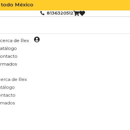
México
8136320512
cerca de Rex
atálogo
ontacto
rmados
erca de Rex
tálogo
ntacto
rmados