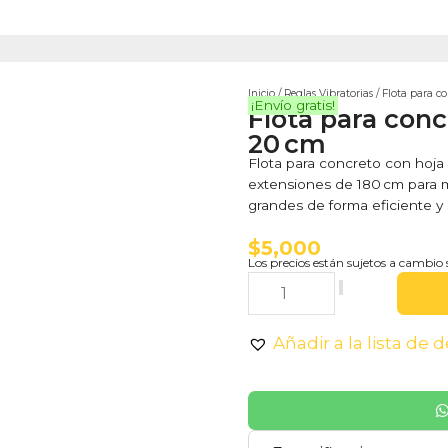
Inicio
/
Reglas Vibratorias
/ Flota para c
¡Envío gratis!
Flota para con
20 cm
Flota para concreto con hoja
extensiones de 180 cm para m
grandes de forma eficiente y s
$
5,000
Los precios están sujetos a cambio 
Añadir a la lista de 