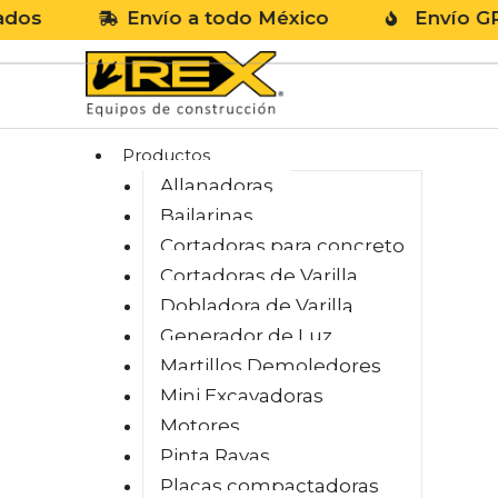
Envío a todo México
Envío GRATIS e
Productos
Allanadoras
Bailarinas
Cortadoras para concreto
Cortadoras de Varilla
Dobladora de Varilla
Generador de Luz
Martillos Demoledores
Mini Excavadoras
Motores
Pinta Rayas
Placas compactadoras