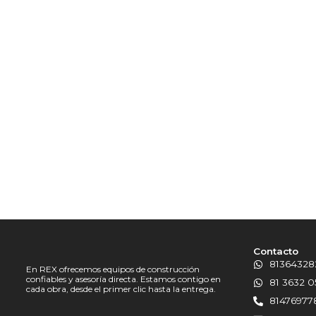
Contacto
81364328
En REX ofrecemos equipos de construcción
confiables y asesoría directa. Estamos contigo en
81 3632 0
cada obra, desde el primer clic hasta la entrega.
81476977