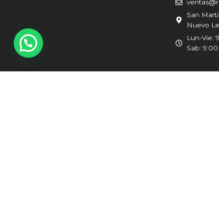
ventas@r
San Marti
Nuevo Le
Lun-Vie: 9
Sab: 9:00 