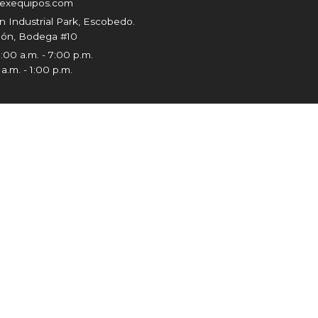
exequipos.com
n Industrial Park, Escobedo.
ón, Bodega #10
:00 a.m. - 7:00 p.m.
a.m. - 1:00 p.m.
Productos
Allanadora
Bailarinas
Cortadoras para concreto