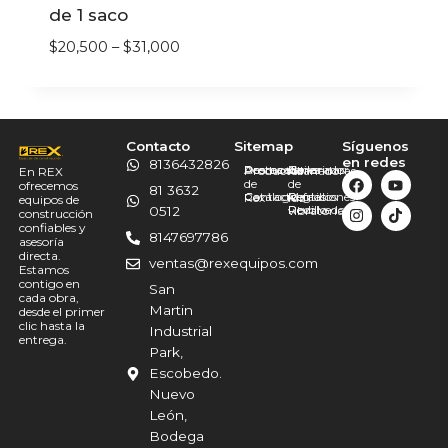
de 1 saco
$
20,500
–
$
31,000
Contacto
Sitemap
Síguenos
en redes
8136432826
Promociones
Destacado
Acerca
Bailarinas
Generador
Productos
Allanadoras
En REX
de
de
ofrecemos
81 3632
Catálogo
Contacto
Martillos
Refacciones
Reglas
Rex
luz
equipos de
Revolvedoras
Rodillo
0512
vibratorias
construcción
confiables y
8147697786
asesoría
directa.
ventas@rexequipos.com
Estamos
contigo en
San
cada obra,
Martin
desde el primer
clic hasta la
Industrial
entrega.
Park,
Escobedo.
Nuevo
León,
Bodega