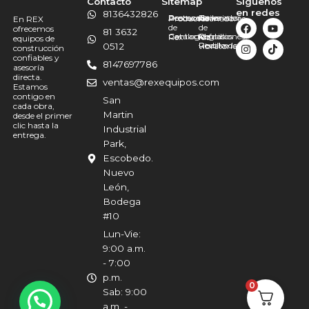
Contacto
Sitemap
Síguenos
en redes
8136432826
Promociones
Destacado
Acerca
Bailarinas
Generador
Productos
Allanadoras
En REX
de
de
ofrecemos
81 3632
Catálogo
Contacto
Martillos
Refacciones
Reglas
Rex
luz
equipos de
Revolvedoras
Rodillo
0512
vibratorias
construcción
confiables y
8147697786
asesoría
directa.
ventas@rexequipos.com
Estamos
contigo en
San
cada obra,
Martin
desde el primer
clic hasta la
Industrial
entrega.
Park,
Escobedo.
Nuevo
León,
Bodega
#10
Lun-Vie:
9:00 a.m.
- 7:00
p.m.
0
Sab: 9:00
a.m. -