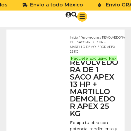
Envío a todo México
Envío GRATIS 
Inicio
/
Revolvedoras
/ REVOLVEDORA
DE 1 SACO APEX 13 HP +
No
MARTILLO DEMOLEDOR APEX
25 KG
Paquete Exclusivo Rex
REVOLVEDO
RA DE 1
SACO APEX
13 HP +
MARTILLO
DEMOLEDO
R APEX 25
KG
Equipa tu obra con
potencia, rendimiento y