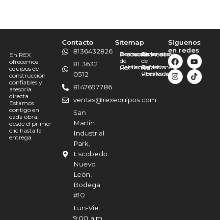
Contacto
Sitemap
Síguenos
en redes
8136432826
Promociones
Destacado
Acerca
Bailarinas
Generador
Productos
Allanadoras
En REX
de
de
ofrecemos
81 3632
Catálogo
Contacto
Martillos
Refacciones
Reglas
Rex
luz
equipos de
Revolvedoras
Rodillo
0512
vibratorias
construcción
confiables y
8147697786
asesoría
directa.
ventas@rexequipos.com
Estamos
contigo en
San
cada obra,
Martin
desde el primer
clic hasta la
Industrial
entrega.
Park,
Escobedo.
Nuevo
León,
Bodega
#10
Lun-Vie:
9:00 a.m.