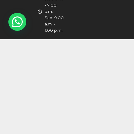
- 7:00
p.m.
Sab: 9:00
a.m. -
1:00 p.m.