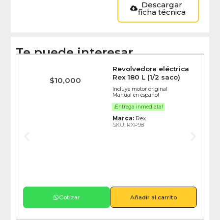
Descargar
ficha técnica
Te puede interesar
Revolvedora eléctrica
Rex 180 L (1/2 saco)
$
10,000
Incluye motor original
Manual en español
¡Entrega inmediata!
Marca:
Rex
SKU: RXP98
Cotizar
Añadir al carrito