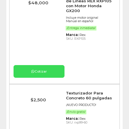
de Líneas REX RXP105
$
48,000
con Motor Honda
GX200
Incluye motor original
Manual en español
¡Entrega inmediata!
Marca:
Rex
SKU: RXP105
Cotizar
Texturizador Para
Concreto 60 pulgadas
$
2,500
¡NUEVO PRODUCTO!
¡Envío gratis!
Marca:
Rex
SKU: rxp99-60