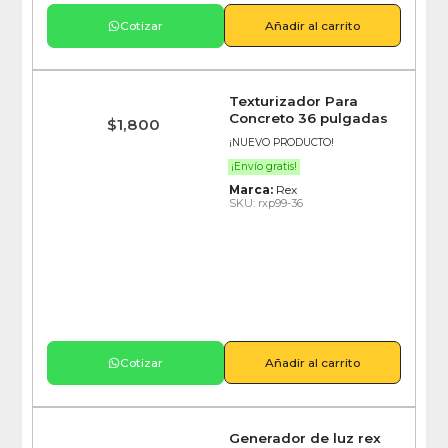
Cotizar
Añadir al carrito
Texturizador Para
Concreto 36 pulgadas
$
1,800
¡NUEVO PRODUCTO!
¡Envío gratis!
Marca:
Rex
SKU: rxp99-36
Cotizar
Añadir al carrito
Generador de luz rex