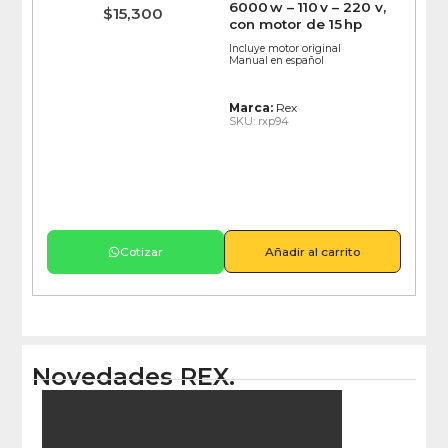
6000 w – 110 v – 220 v,
$
15,300
con motor de 15 hp
Incluye motor original
Manual en español
Marca:
Rex
SKU: rxp94
Cotizar
Añadir al carrito
Novedades REX.