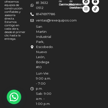
de
de
ofrecemos
81 3632
Catálogo
Contacto
Martillos
Refacciones
Reglas
Rex
luz
equipos de
Revolvedoras
Rodillo
0512
vibratorias
construcción
confiables y
8147697786
asesoría
directa.
ventas@rexequipos.com
Estamos
contigo en
San
cada obra,
Martin
desde el primer
clic hasta la
Industrial
entrega.
Park,
Escobedo.
Nuevo
León,
Bodega
#10
Lun-Vie:
9:00 a.m.
- 7:00
p.m.
Sab: 9:00
a.m. -
1:00 p.m.