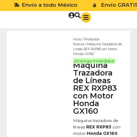
Envío a todo México
Envío GRATIS en p
Inicio
/
Productos
Nuevos
/ Máquina Trazadora de
No
Líneas REX RXP83 con Motor
Honda GX160
¡Entrega inmediata!
Máquina
Trazadora
de Líneas
REX RXP83
con Motor
Honda
GX160
Máquina trazadora de
líneas
REX RXP83
con
motor
Honda GX160
,