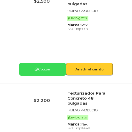
$
2,500
pulgadas
¡NUEVO PRODUCTO!
¡Envío gratis!
Marca:
Rex
SKU: rxp99-60
Cotizar
Añadir al carrito
Texturizador Para
Concreto 48
$
2,200
pulgadas
¡NUEVO PRODUCTO!
¡Envío gratis!
Marca:
Rex
SKU: rxp99-48