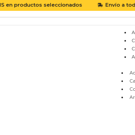
roductos seleccionados
Envío a todo Méx
A
C
C
A
Ac
Ca
Co
A