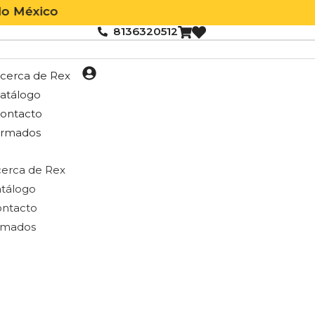
ico
8136320512
cerca de Rex
atálogo
ontacto
rmados
erca de Rex
tálogo
ntacto
rmados