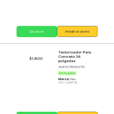
Cotizar
Añadir al carrito
Texturizador Para
Concreto 36
$
1,800
pulgadas
¡NUEVO PRODUCTO!
¡Envío gratis!
Marca:
Rex
SKU: rxp99-36