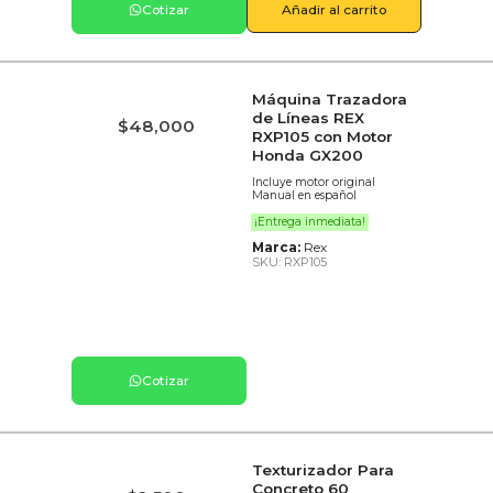
Cotizar
Añadir al carrito
Máquina Trazadora
de Líneas REX
$
48,000
RXP105 con Motor
Honda GX200
Incluye motor original
Manual en español
¡Entrega inmediata!
Marca:
Rex
SKU: RXP105
Cotizar
Texturizador Para
Concreto 60