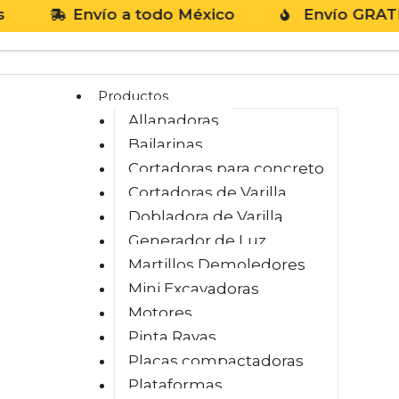
Envío a todo México
Envío GRATIS en p
Productos
Allanadoras
Bailarinas
Cortadoras para concreto
Cortadoras de Varilla
Dobladora de Varilla
Generador de Luz
Martillos Demoledores
Mini Excavadoras
Motores
Pinta Rayas
Placas compactadoras
Plataformas