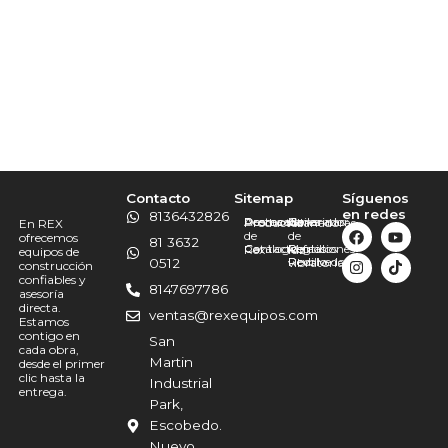
Contacto
Sitemap
Síguenos
en redes
8136432826
Promociones
Destacado
Acerca
Bailarinas
Generador
Productos
Allanadoras
En REX
de
de
ofrecemos
81 3632
Catálogo
Contacto
Martillos
Refacciones
Reglas
Rex
luz
equipos de
Revolvedoras
Rodillo
0512
vibratorias
construcción
confiables y
8147697786
asesoría
directa.
ventas@rexequipos.com
Estamos
contigo en
San
cada obra,
Martin
desde el primer
clic hasta la
Industrial
entrega.
Park,
Escobedo.
Nuevo