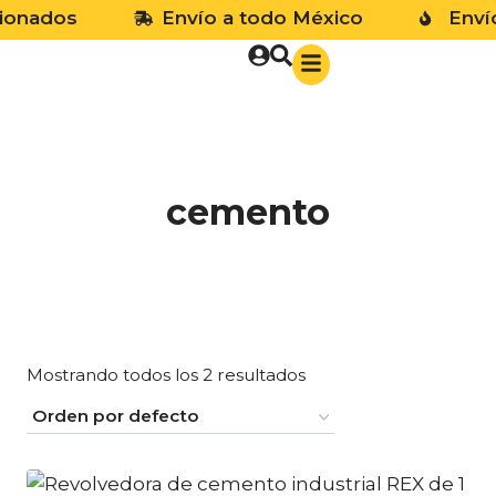
nados
Envío a todo México
Envío G
cemento
Mostrando todos los 2 resultados