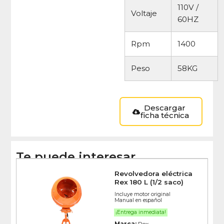
110V /
Voltaje
60HZ
Rpm
1400
Peso
58KG
Descargar
ficha técnica
Te puede interesar
Revolvedora eléctrica
Rex 180 L (1/2 saco)
Incluye motor original
Manual en español
¡Entrega inmediata!
Marca:
Rex