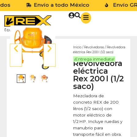
os
Envío a todo México
Envío GRA
Inicio
/
Revolvedoras
/ Revolvedora
eléctrica Rex 200 l (1/2 saco)
No
¡Entrega inmediata!
Revolvedora
eléctrica
Rex 200 l (1/2
saco)
Mezcladora de
concreto REX de 200
litros (1/2 saco) con
motor eléctrico de
1/2 HP. Incluye ruedas y
manubrio para
transporte fácil en obra.