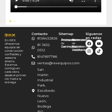
Contacto
Sitemap
Síguenos
en redes
8136432826
Promociones
Destacado
Acerca
Bailarinas
Generador
Productos
Allanadoras
En REX
de
de
ofrecemos
81 3632
Catálogo
Contacto
Martillos
Refacciones
Reglas
Rex
luz
equipos de
Revolvedoras
Rodillo
0512
vibratorias
construcción
confiables y
8147697786
asesoría
directa.
ventas@rexequipos.com
Estamos
contigo en
San
cada obra,
Martin
desde el primer
clic hasta la
Industrial
entrega.
Park,
Escobedo.
Nuevo
León,
Bodega
#10