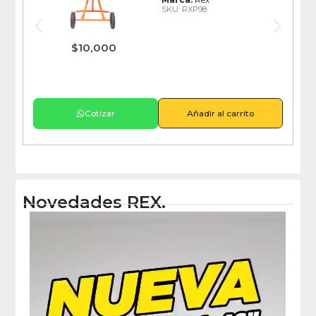
SKU: RXP98
$
10,000
Cotizar
Añadir al carrito
Novedades REX.